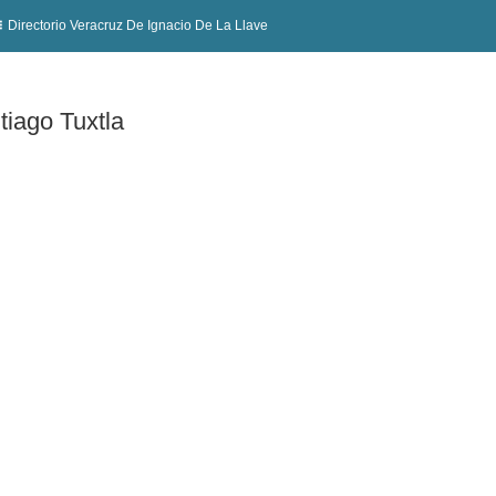
Directorio Veracruz De Ignacio De La Llave
tiago Tuxtla