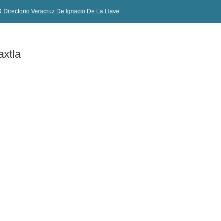
Directorio Veracruz De Ignacio De La Llave
axtla