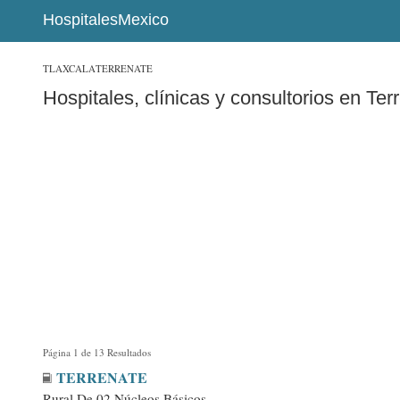
HospitalesMexico
TLAXCALA
TERRENATE
Hospitales, clínicas y consultorios en Ter
Página 1 de 13 Resultados
TERRENATE
Rural De 02 Núcleos Básicos