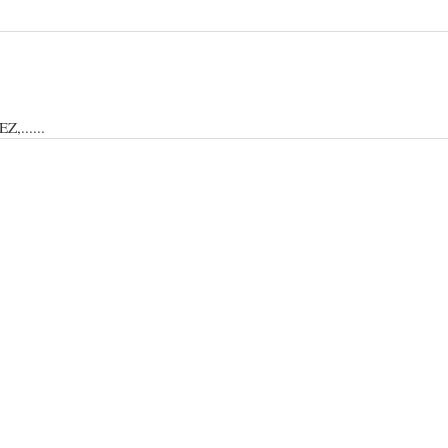
......