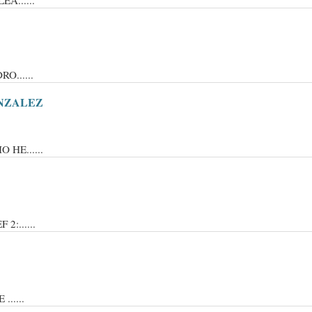
A......
O......
ONZALEZ
HE......
:......
.....