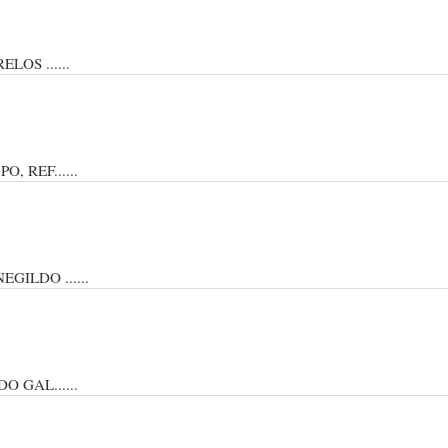
OS ......
 REF......
ILDO ......
 GAL......