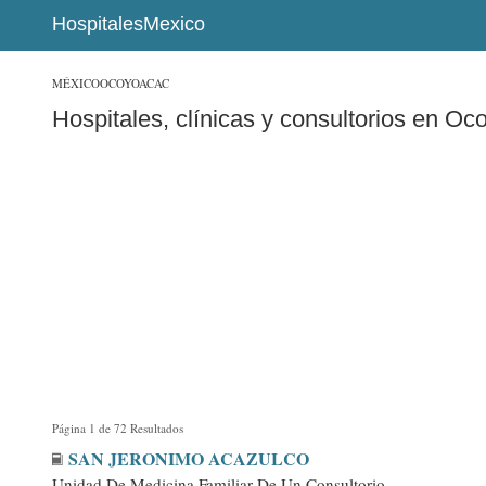
HospitalesMexico
MÉXICO
OCOYOACAC
Hospitales, clínicas y consultorios en O
Página 1 de 72 Resultados
SAN JERONIMO ACAZULCO
Unidad De Medicina Familiar De Un Consultorio