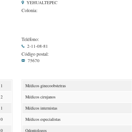
YEHUALTEPEC
Colonia:
Teléfono:
2-11-08-81
Código postal:
75670
1
Médicos ginecoobstetras
2
Médicos cirujanos
1
Médicos internistas
0
Médicos especialistas
0
Odontologos