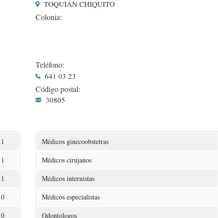
TOQUIÁN CHIQUITO
Colonia:
Teléfono:
641 03 23
Código postal:
30805
1
Médicos ginecoobstetras
1
Médicos cirujanos
1
Médicos internistas
0
Médicos especialistas
0
Odontologos