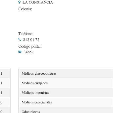
LA CONSTANCIA
Colonia:
Teléfono:
812 01 72
Código postal:
34857
1
Médicos ginecoobstetras
1
Médicos cirujanos
1
Médicos internistas
0
Médicos especialistas
0
Odontologos