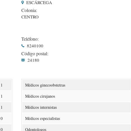
ESCÁRCEGA
Colonia:
CENTRO
Teléfono:
8240100
Código postal:
24180
1
Médicos ginecoobstetras
1
Médicos cirujanos
1
Médicos internistas
0
Médicos especialistas
0
Odontologos